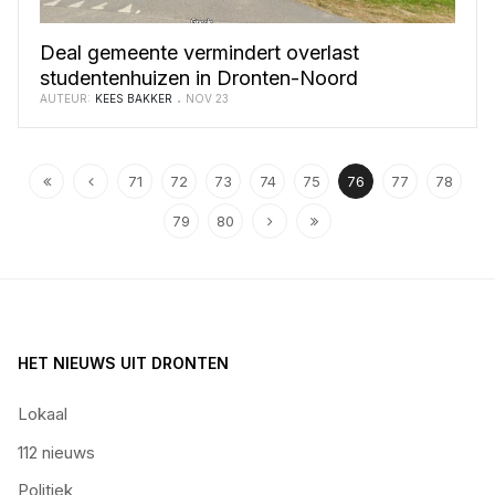
Deal gemeente vermindert overlast
studentenhuizen in Dronten-Noord
AUTEUR:
KEES BAKKER
NOV 23
71
72
73
74
75
76
77
78
79
80
HET NIEUWS UIT DRONTEN
Lokaal
112 nieuws
Politiek