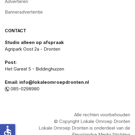
Adverteren
Banneradvertentie
CONTACT
Studio alleen op afspraak
Agripark Oost 2a - Dronten
Post:
Het Gareel 5 - Biddinghuizen
Email: info@lokaleomroepdronten.nl
085-0298980
Alle rechten voorbehouden
© Copyright Lokale Omroep Dronten
accessible
Lokale Omroep Dronten is onderdeel van de
Flevolandse Media Stichting