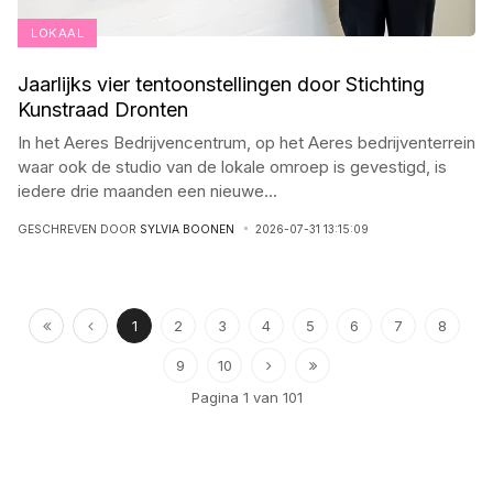
LOKAAL
Jaarlijks vier tentoonstellingen door Stichting
Kunstraad Dronten
In het Aeres Bedrijvencentrum, op het Aeres bedrijventerrein
waar ook de studio van de lokale omroep is gevestigd, is
iedere drie maanden een nieuwe
...
GESCHREVEN DOOR
SYLVIA BOONEN
2026-07-31 13:15:09
1
2
3
4
5
6
7
8
9
10
Pagina 1 van 101