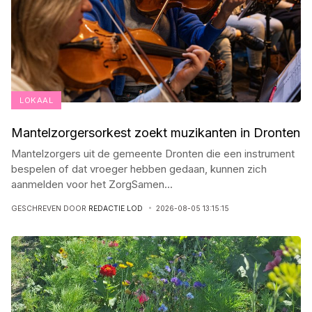
LOKAAL
Mantelzorgersorkest zoekt muzikanten in Dronten
Mantelzorgers uit de gemeente Dronten die een instrument
bespelen of dat vroeger hebben gedaan, kunnen zich
aanmelden voor het ZorgSamen
...
GESCHREVEN DOOR
REDACTIE LOD
2026-08-05 13:15:15