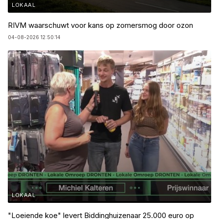
LOKAAL
RIVM waarschuwt voor kans op zomersmog door ozon
04-08-2026 12:50:14
LOKAAL
"Loeiende koe" levert Biddinghuizenaar 25.000 euro op