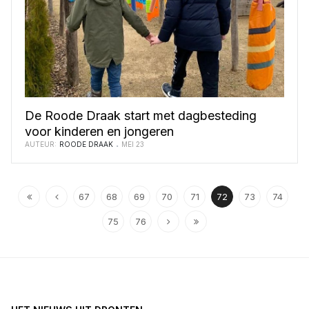
De Roode Draak start met dagbesteding
voor kinderen en jongeren
AUTEUR:
ROODE DRAAK
MEI 23
67
68
69
70
71
72
73
74
75
76