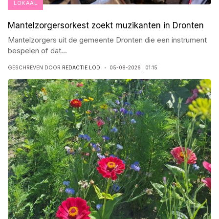
LOKAAL
Mantelzorgersorkest zoekt muzikanten in Dronten
Mantelzorgers uit de gemeente Dronten die een instrument
bespelen of dat
...
GESCHREVEN DOOR
REDACTIE LOD
05-08-2026 | 01:15