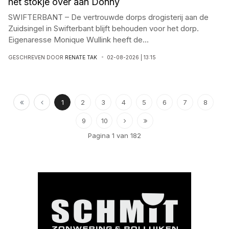
het stokje over aan Donny
SWIFTERBANT – De vertrouwde dorps drogisterij aan de
Zuidsingel in Swifterbant blijft behouden voor het dorp.
Eigenaresse Monique Wullink heeft de
...
GESCHREVEN DOOR
RENATE TAK
02-08-2026 | 13:15
1
2
3
4
5
6
7
8
9
10
Pagina 1 van 182