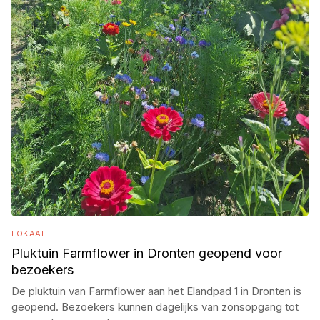
LOKAAL
Pluktuin Farmflower in Dronten geopend voor
bezoekers
De pluktuin van Farmflower aan het Elandpad 1 in Dronten is
geopend. Bezoekers kunnen dagelijks van zonsopgang tot