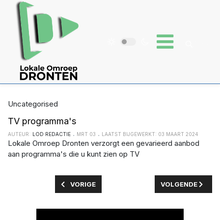
Uncategorised
TV programma's
AUTEUR:
LOD REDACTIE
MRT 03
LAATST BIJGEWERKT: 03 MAART 2024
Lokale Omroep Dronten verzorgt een gevarieerd aanbod
aan programma's die u kunt zien op TV
VORIG ARTIKEL: AGENDA
VOLGENDE ARTIKE
VORIGE
VOLGENDE