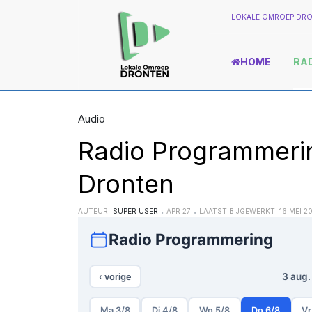
LOKALE OMROEP DRO
HOME
RA
Audio
Radio Programmeri
Dronten
AUTEUR:
SUPER USER
APR 27
LAATST BIJGEWERKT: 16 MEI 2