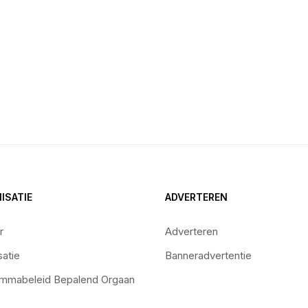
ISATIE
ADVERTEREN
r
Adverteren
satie
Banneradvertentie
mmabeleid Bepalend Orgaan