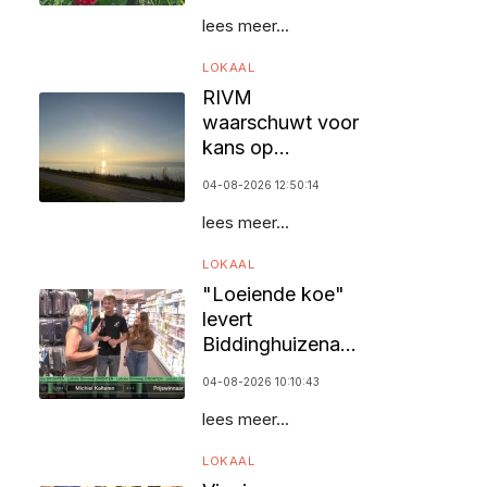
lees meer...
LOKAAL
RIVM
waarschuwt voor
kans op
zomersmog door
04-08-2026 12:50:14
ozon
lees meer...
LOKAAL
"Loeiende koe"
levert
Biddinghuizenaar
25.000 euro op
04-08-2026 10:10:43
lees meer...
LOKAAL