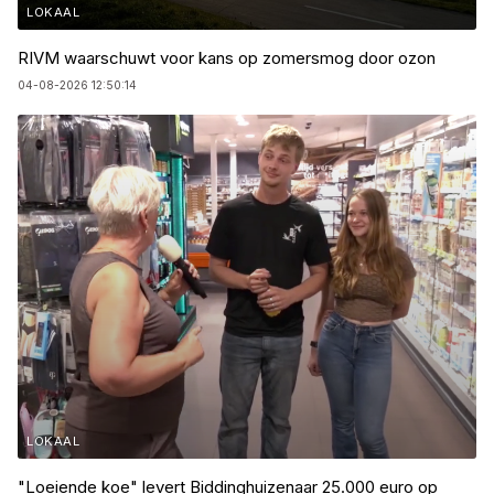
LOKAAL
RIVM waarschuwt voor kans op zomersmog door ozon
04-08-2026 12:50:14
LOKAAL
"Loeiende koe" levert Biddinghuizenaar 25.000 euro op