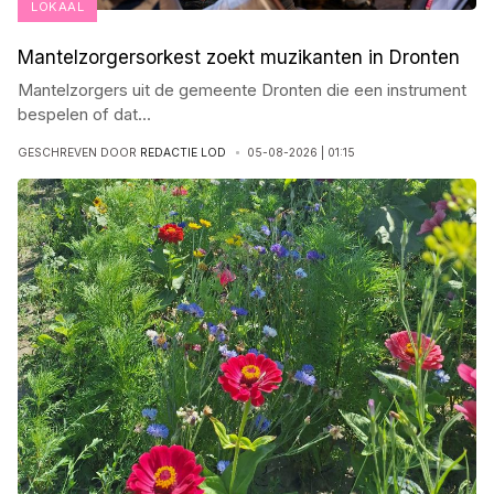
LOKAAL
Mantelzorgersorkest zoekt muzikanten in Dronten
Mantelzorgers uit de gemeente Dronten die een instrument
bespelen of dat
...
GESCHREVEN DOOR
REDACTIE LOD
05-08-2026 | 01:15