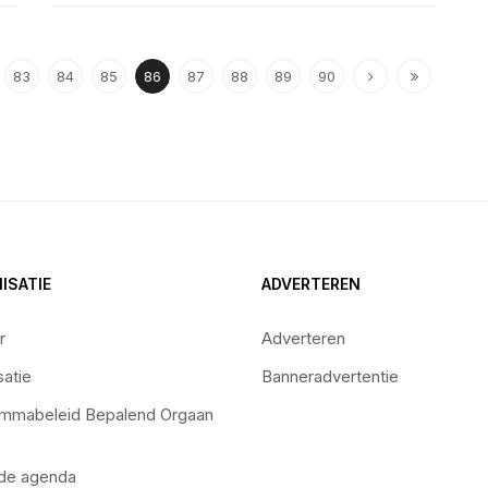
83
84
85
86
87
88
89
90
ISATIE
ADVERTEREN
r
Adverteren
satie
Banneradvertentie
mmabeleid Bepalend Orgaan
 de agenda