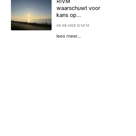
RIVM
waarschuwt voor
kans op
zomersmog door
04-08-2026 12:50:14
ozon
lees meer...