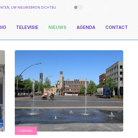
NTEN, UW NIEUWSBRON DICHTBIJ
DIO
TELEVISIE
NIEUWS
AGENDA
CONTACT
LOKAAL