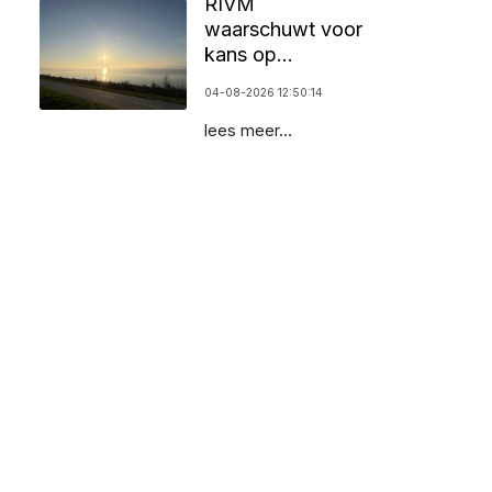
RIVM
waarschuwt voor
kans op
zomersmog door
04-08-2026 12:50:14
ozon
lees meer...