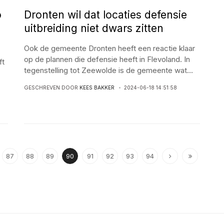
o
Dronten wil dat locaties defensie
uitbreiding niet dwars zitten
Ook de gemeente Dronten heeft een reactie klaar
op de plannen die defensie heeft in Flevoland. In
ft
tegenstelling tot Zeewolde is de gemeente wat
...
GESCHREVEN DOOR
KEES BAKKER
2024-06-18 14:51:58
87
88
89
90
91
92
93
94