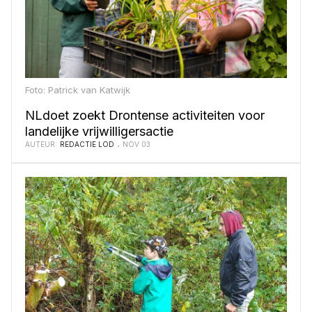
Foto: Patrick van Katwijk
NLdoet zoekt Drontense activiteiten voor
landelijke vrijwilligersactie
AUTEUR:
REDACTIE LOD
NOV 03