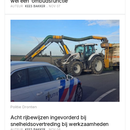
wel een ‘ombudsfunctie’
AUTEUR:
KEES BAKKER
NOV 07
Politie Dronten
Acht rijbewijzen ingevorderd bij
snelheidsovertreding bij werkzaamheden
AUTEUR:
KEES BAKKER
NOV 06