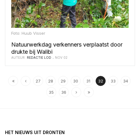
Foto: Huub Visser
Natuurwerkdag verkenners verplaatst door
drukte bij Walibi
AUTEUR:
REDACTIE LOD
NOV 02
27
28
29
30
31
32
33
34
35
36
HET NIEUWS UIT DRONTEN