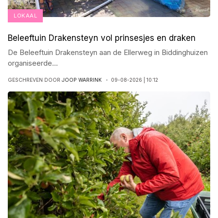
LOKAAL
Beleeftuin Drakensteyn vol prinsesjes en draken
De Beleeftuin Drakensteyn aan de Ellerweg in Biddinghuizen
organiseerde
...
GESCHREVEN DOOR
JOOP WARRINK
09-08-2026 | 10:12