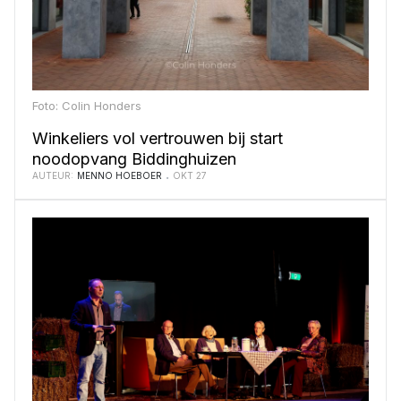
Foto: Colin Honders
Winkeliers vol vertrouwen bij start
noodopvang Biddinghuizen
AUTEUR:
MENNO HOEBOER
OKT 27