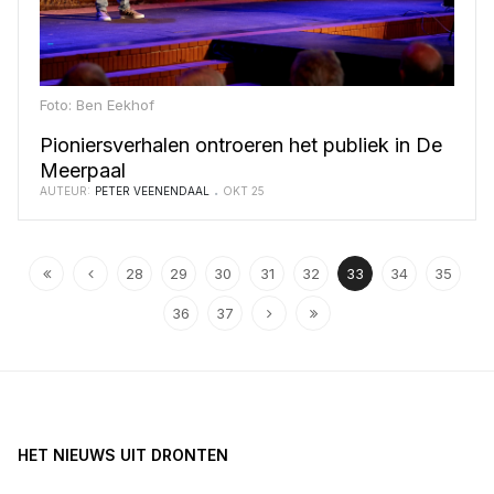
Foto: Ben Eekhof
Pioniersverhalen ontroeren het publiek in De
Meerpaal
AUTEUR:
PETER VEENENDAAL
OKT 25
28
29
30
31
32
33
34
35
36
37
HET NIEUWS UIT DRONTEN