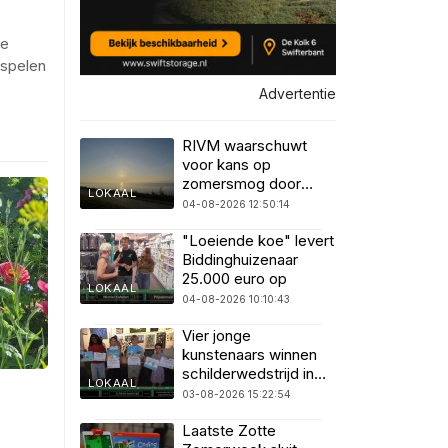
te
espelen
Advertentie
RIVM waarschuwt
voor kans op
zomersmog door
LOKAAL
ozon
04-08-2026 12:50:14
"Loeiende koe" levert
Biddinghuizenaar
25.000 euro op
LOKAAL
04-08-2026 10:10:43
Vier jonge
kunstenaars winnen
schilderwedstrijd in
LOKAAL
SuyderSee
03-08-2026 15:22:54
Laatste Zotte