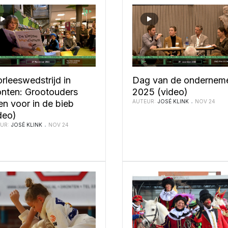
rleeswedstrijd in
Dag van de ondernem
nten: Grootouders
2025 (video)
en voor in de bieb
AUTEUR:
JOSÉ KLINK
NOV 24
deo)
UR:
JOSÉ KLINK
NOV 24