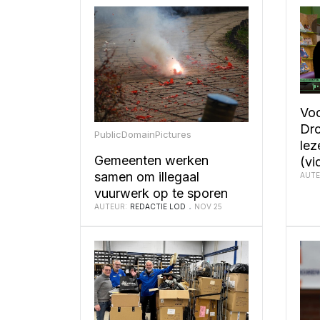
Voo
Dro
PublicDomainPictures
lez
Gemeenten werken
(vi
samen om illegaal
AUTE
vuurwerk op te sporen
AUTEUR:
REDACTIE LOD
NOV 25