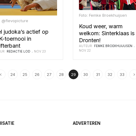
Foto: Femke Broekhuijsen
: @flevopicture
Koud weer, warm
l judoka’s actief op
welkom: Sinterklaas is 
-toernooi in
Dronten!
fterbant
AUTEUR:
FEMKE BROEKHUIJUSEN
NOV 22
UR:
REDACTIE LOD
NOV 23
24
25
26
27
28
29
30
31
32
33
ISATIE
ADVERTEREN