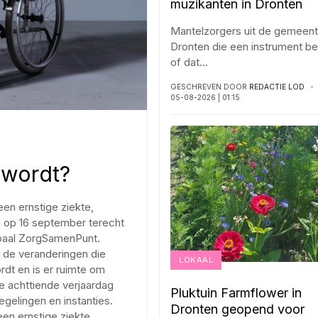
muzikanten in Dronten
Mantelzorgers uit de gemeen
Dronten die een instrument b
of dat
...
GESCHREVEN DOOR
REDACTIE LOD
05-08-2026 | 01:15
n
 wordt?
en ernstige ziekte,
 op 16 september terecht
rpaal ZorgSamenPunt.
er de veranderingen die
LOKAAL
rdt en is er ruimte om
de achttiende verjaardag
Pluktuin Farmflower in
gelingen en instanties.
Dronten geopend voor
een ernstige ziekte,