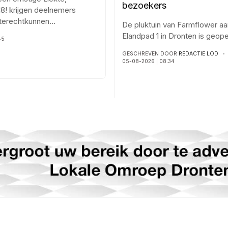
bezoekers
8! krijgen deelnemers
j terechtkunnen
...
De pluktuin van Farmflower aa
Elandpad 1 in Dronten is geop
45
GESCHREVEN DOOR
REDACTIE LOD
05-08-2026 | 08:34