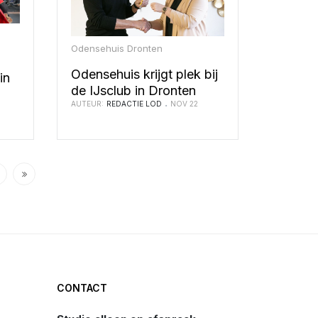
Odensehuis Dronten
Odensehuis krijgt plek bij
in
de IJsclub in Dronten
AUTEUR:
REDACTIE LOD
NOV 22
CONTACT