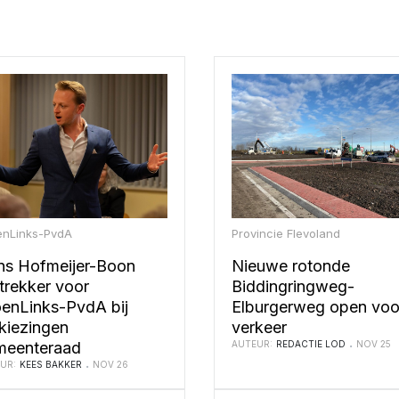
enLinks-PvdA
Provincie Flevoland
ns Hofmeijer-Boon
Nieuwe rotonde
sttrekker voor
Biddingringweg-
enLinks-PvdA bij
Elburgerweg open voo
kiezingen
verkeer
meenteraad
AUTEUR:
REDACTIE LOD
NOV 25
UR:
KEES BAKKER
NOV 26