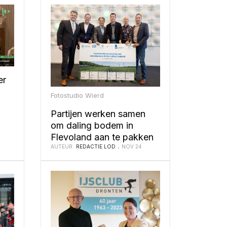
er
Fotostudio Wierd
Partijen werken samen
om daling bodem in
Flevoland aan te pakken
AUTEUR:
REDACTIE LOD
NOV 24