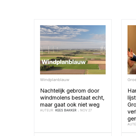
Windplanblauw
Gro
Nachtelijk gebrom door
Ha
windmolens bestaat echt,
lij
maar gaat ook niet weg
Gro
AUTEUR:
KEES BAKKER
NOV 27
ver
ge
AUTE