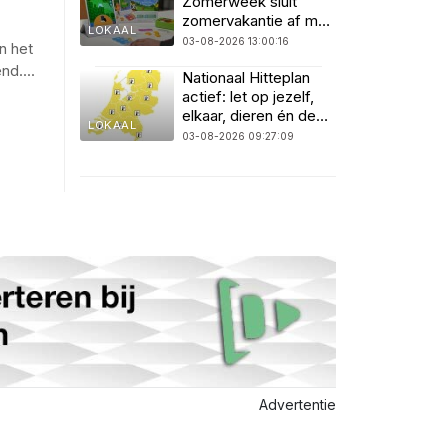
Zomerweek sluit
zomervakantie af met
LOKAAL
spel, techniek en
03-08-2026 13:00:16
n het
muziek
end
...
.
Nationaal Hitteplan
actief: let op jezelf,
elkaar, dieren én de
LOKAAL
natuur
03-08-2026 09:27:09
Advertentie