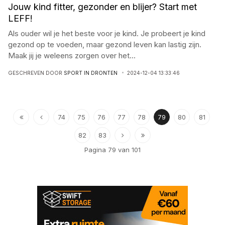
Jouw kind fitter, gezonder en blijer? Start met
LEFF!
Als ouder wil je het beste voor je kind. Je probeert je kind
gezond op te voeden, maar gezond leven kan lastig zijn.
Maak jij je weleens zorgen over het
...
GESCHREVEN DOOR
SPORT IN DRONTEN
2024-12-04 13:33:46
74
75
76
77
78
79
80
81
82
83
Pagina 79 van 101