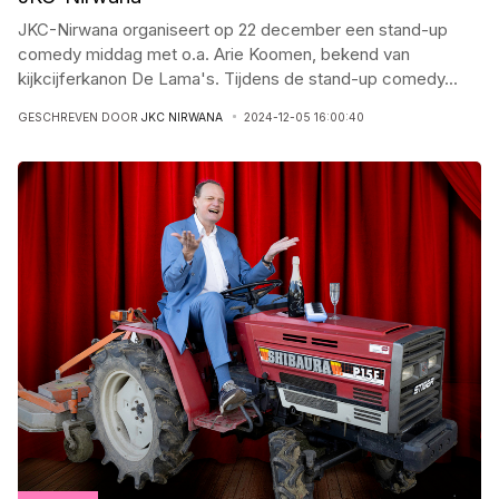
JKC-Nirwana organiseert op 22 december een stand-up
comedy middag met o.a. Arie Koomen, bekend van
kijkcijferkanon De Lama's. Tijdens de stand-up comedy
...
GESCHREVEN DOOR
JKC NIRWANA
2024-12-05 16:00:40