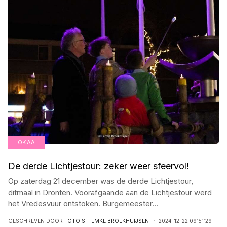
LOKAAL
De derde Lichtjestour: zeker weer sfeervol!
Op zaterdag 21 december was de derde Lichtjestour,
ditmaal in Dronten. Voorafgaande aan de Lichtjestour werd
het Vredesvuur ontstoken. Burgemeester
...
GESCHREVEN DOOR
FOTO'S: FEMKE BROEKHUIJSEN
2024-12-22 09:51:29