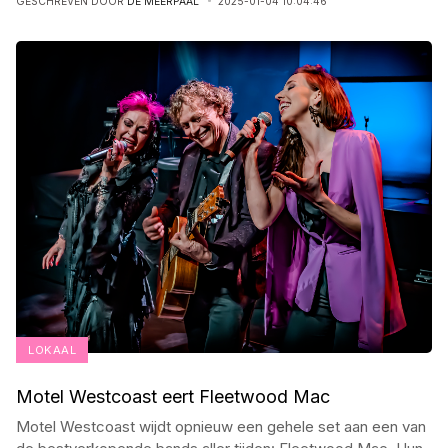
GESCHREVEN DOOR
DE MEERPAAL
2025-01-04 10:04:46
LOKAAL
Motel Westcoast eert Fleetwood Mac
Motel Westcoast wijdt opnieuw een gehele set aan een van