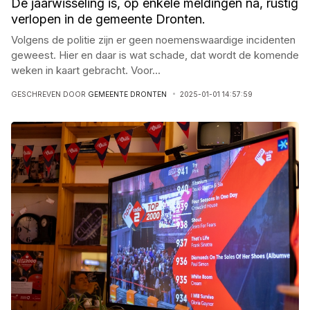
De jaarwisseling is, op enkele meldingen na, rustig
verlopen in de gemeente Dronten.
Volgens de politie zijn er geen noemenswaardige incidenten
geweest. Hier en daar is wat schade, dat wordt de komende
weken in kaart gebracht. Voor
...
GESCHREVEN DOOR
GEMEENTE DRONTEN
2025-01-01 14:57:59