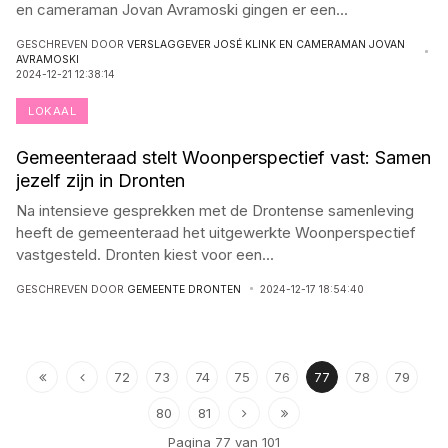
en cameraman Jovan Avramoski gingen er een
...
GESCHREVEN DOOR
VERSLAGGEVER JOSÉ KLINK EN CAMERAMAN JOVAN
AVRAMOSKI
2024-12-21 12:38:14
LOKAAL
Gemeenteraad stelt Woonperspectief vast: Samen
jezelf zijn in Dronten
Na intensieve gesprekken met de Drontense samenleving
heeft de gemeenteraad het uitgewerkte Woonperspectief
vastgesteld. Dronten kiest voor een
...
GESCHREVEN DOOR
GEMEENTE DRONTEN
2024-12-17 18:54:40
72
73
74
75
76
77
78
79
80
81
Pagina 77 van 101