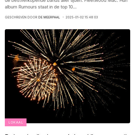
de bestverkopende bands aller tijden: Fleetwood Mac. Hun
album Rumours staat in de top 10
...
GESCHREVEN DOOR
DE MEERPAAL
2025-01-02 15:48:03
LOKAAL