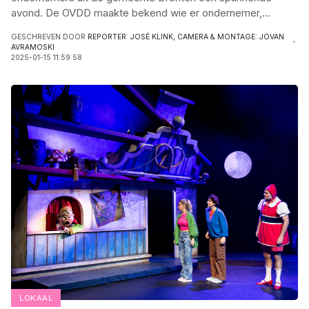
avond. De OVDD maakte bekend wie er ondernemer,
...
GESCHREVEN DOOR
REPORTER: JOSÉ KLINK, CAMERA & MONTAGE: JOVAN
AVRAMOSKI
2025-01-15 11:59:58
LOKAAL