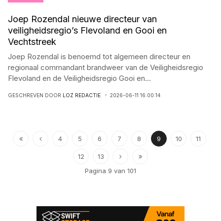
Joep Rozendal nieuwe directeur van
veiligheidsregio’s Flevoland en Gooi en
Vechtstreek
Joep Rozendal is benoemd tot algemeen directeur en
regionaal commandant brandweer van de Veiligheidsregio
Flevoland en de Veiligheidsregio Gooi en
...
GESCHREVEN DOOR
LOZ REDACTIE
2026-06-11 16:00:14
4
5
6
7
8
9
10
11
12
13
Pagina 9 van 101