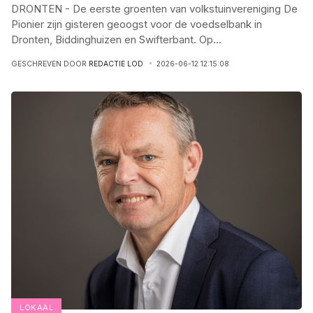
DRONTEN - De eerste groenten van volkstuinvereniging De
Pionier zijn gisteren geoogst voor de voedselbank in
Dronten, Biddinghuizen en Swifterbant. Op
...
GESCHREVEN DOOR
REDACTIE LOD
2026-06-12 12:15:08
LOKAAL