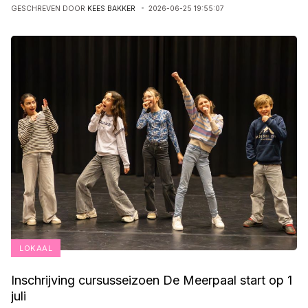
GESCHREVEN DOOR
KEES BAKKER
2026-06-25 19:55:07
LOKAAL
Inschrijving cursusseizoen De Meerpaal start op 1
juli