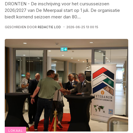
DRONTEN - De inschrijving voor het cursusseizoen
2026/2027 van De Meerpaal start op 1 juli. De organisatie
biedt komend seizoen meer dan 80
...
GESCHREVEN DOOR
REDACTIE LOD
2026-06-25 13:00:15
LOKAAL