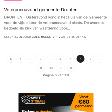
Veteranenavond gemeente Dronten
DRONTEN – Gisteravond vond in het Huis van de Gemeente
voor de vijfde keer de veteranenavond plaats. De avond is
bedoeld als blijk van waardering voor
...
GESCHREVEN DOOR
COLIN HONDERS
2026-06-25 09:47:12
1
2
3
4
5
6
7
8
9
10
Pagina 6 van 101