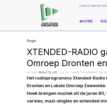
LOKALE OMROEP DRO
HOME
RA
Regio
XTENDED-RADIO gaa
Omroep Dronten en
AUTEUR:
REDACTIE LOD
JUL 04
LAATST BIJGEWERKT: 08 JUL
Het radioprogramma Xtended-Radio is vanaf eind juli te horen bij Lokale Omroep
Dronten en Lokale Omroep Zeewolde. 
Hoek brengen muziek uit de jaren 80, 
versies, maxi-singles en extended mi