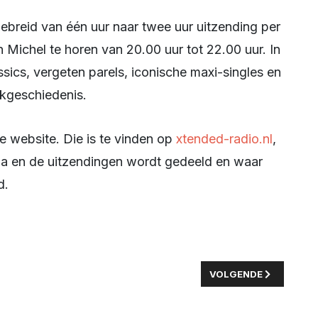
ichel te horen van 20.00 uur tot 22.00 uur. In
assics, vergeten parels, iconische maxi-singles en
ekgeschiedenis.
e website. Die is te vinden op
xtended-radio.nl
,
a en de uitzendingen wordt gedeeld en waar
d.
DING HOOGSPANNINGSSTATION LELYSTAD VAN START
VOLGENDE ARTIKEL: 
VOLGENDE