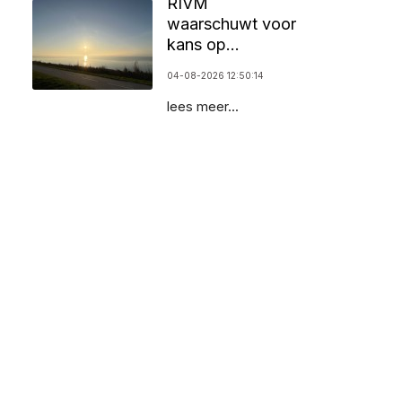
RIVM
waarschuwt voor
kans op
zomersmog door
04-08-2026 12:50:14
ozon
lees meer...
WERKZAAMHEDEN GOOISEWEG ZORGEN VOOR AFSLUITINGEN EN M