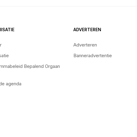
ISATIE
ADVERTEREN
r
Adverteren
satie
Banneradvertentie
mmabeleid Bepalend Orgaan
 de agenda