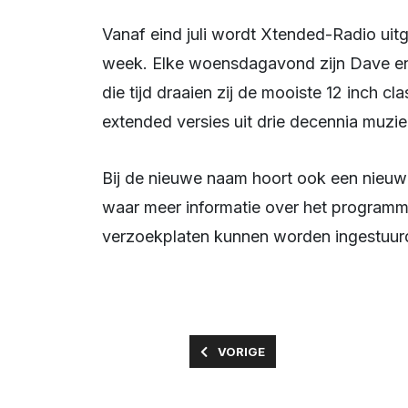
Vanaf eind juli wordt Xtended-Radio uitgebreid van één uur naar twee uur uitzending per
week. Elke woensdagavond zijn Dave en M
die tijd draaien zij de mooiste 12 inch cl
extended versies uit drie decennia muzi
Bij de nieuwe naam hoort ook een nieuw
waar meer informatie over het programm
verzoekplaten kunnen worden ingestuur
VORIG ARTIKEL: BOUW UITBREI
VORIGE