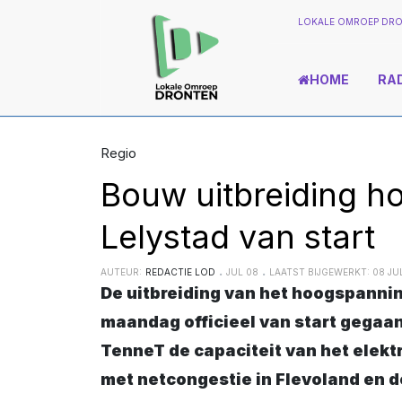
LOKALE OMROEP DRO
HOME
RA
Regio
Bouw uitbreiding h
Lelystad van start
AUTEUR:
REDACTIE LOD
JUL 08
LAATST BIJGEWERKT: 08 JUL
De uitbreiding van het hoogspanningsstation in Lelystad is afgelopen
maandag officieel van start gegaan
TenneT de capaciteit van het elekt
met netcongestie in Flevoland en d