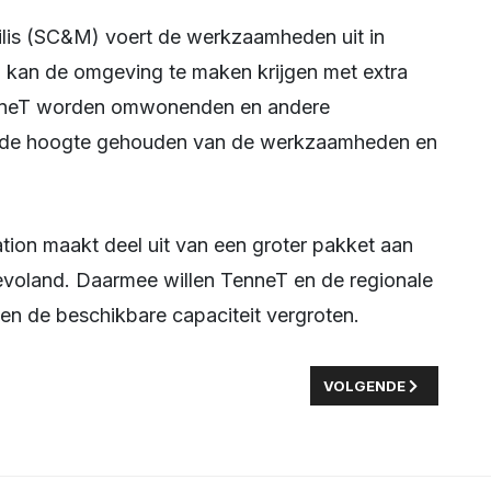
 kan de omgeving te maken krijgen met extra
enneT worden omwonenden en andere
p de hoogte gehouden van de werkzaamheden en
 Flevoland. Daarmee willen TenneT en de regionale
en de beschikbare capaciteit vergroten.
 CORNELIS LELY NU DIGITAAL BESCHIKBAAR
VOLGENDE ARTIKEL: 
VOLGENDE