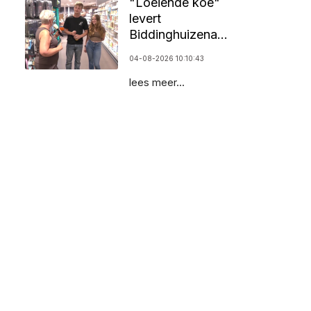
"Loeiende koe"
levert
Biddinghuizenaar
25.000 euro op
04-08-2026 10:10:43
lees meer...