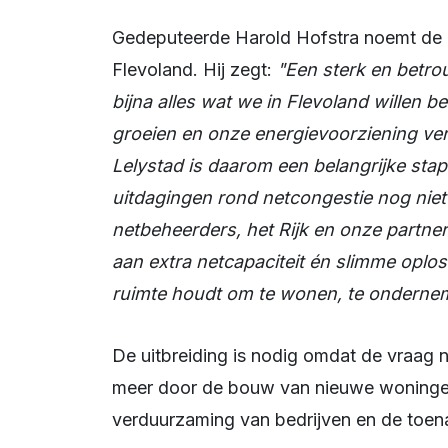
Gedeputeerde Harold Hofstra noemt de uitbreiding belangrijk voor de toekomst van
Flevoland. Hij zegt:
"Een sterk en betro
bijna alles wat we in Flevoland willen 
groeien en onze energievoorziening ver
Lelystad is daarom een belangrijke stap 
uitdagingen rond netcongestie nog niet
netbeheerders, het Rijk en onze partner
aan extra netcapaciteit én slimme oplo
ruimte houdt om te wonen, te onderne
De uitbreiding is nodig omdat de vraag naar elektriciteit blijft groeien. Dat komt onder
meer door de bouw van nieuwe woningen,
verduurzaming van bedrijven en de toe