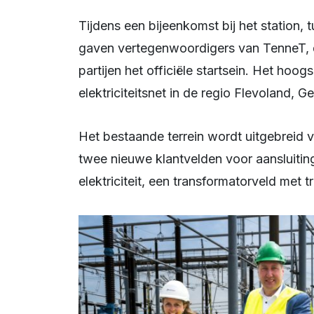
Tijdens een bijeenkomst bij het station, tussen de IJsselmeerdijk en de Rijksweg A6,
gaven vertegenwoordigers van TenneT, d
partijen het officiële startsein. Het hoo
elektriciteitsnet in de regio Flevoland, G
Het bestaande terrein wordt uitgebreid van 3,6 naar 4,8 hectare. Er komen onder meer
twee nieuwe klantvelden voor aansluiti
elektriciteit, een transformatorveld met