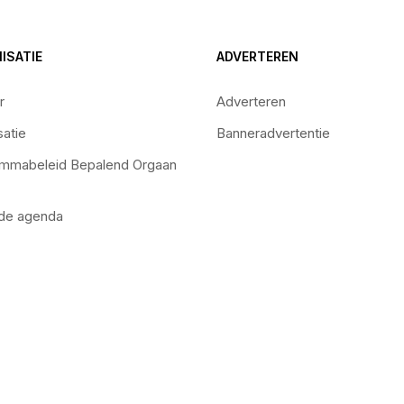
ISATIE
ADVERTEREN
r
Adverteren
satie
Banneradvertentie
mmabeleid Bepalend Orgaan
 de agenda