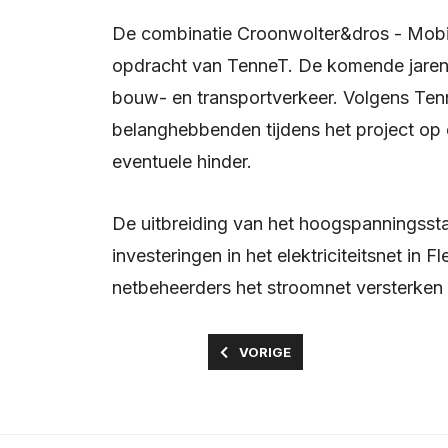
De combinatie Croonwolter&dros - Mobilis (SC&M) voert de werkzaamheden uit in
opdracht van TenneT. De komende jaren
bouw- en transportverkeer. Volgens T
belanghebbenden tijdens het project o
eventuele hinder.
De uitbreiding van het hoogspanningsstation maakt deel uit van een groter pakket aan
investeringen in het elektriciteitsnet in
netbeheerders het stroomnet versterken 
VORIG ARTIKEL: COLLECTIE OVER
VORIGE