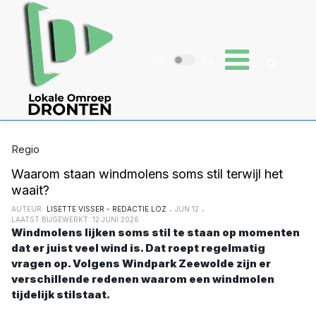
Regio
Waarom staan windmolens soms stil terwijl het
waait?
AUTEUR:
LISETTE VISSER - REDACTIE LOZ
JUN 12
LAATST BIJGEWERKT: 12 JUNI 2026
Windmolens lijken soms stil te staan op momenten
dat er juist veel wind is. Dat roept regelmatig
vragen op. Volgens Windpark Zeewolde zijn er
verschillende redenen waarom een windmolen
tijdelijk stilstaat.