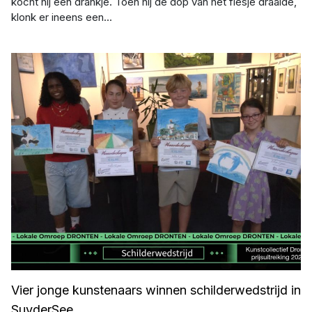
kocht hij een drankje. Toen hij de dop van het flesje draaide,
klonk er ineens een...
Afbeelding: Jovan Avramoski
Vier jonge kunstenaars winnen schilderwedstrijd in
SuyderSee