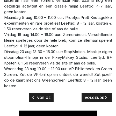
luisteren naar een zomers verhaal! Met daarna nog een
gezellige activiteit en een glaasje ranja! Leeftijd: 4-7 jaar,
geen kosten
Maandag 5 aug 10.00 – 11.00 uur: ProefjesPret! Knotsgekke
experimenten en rare proefjes! Leeftijd: 8 - 12 jaar, kosten €
1,50 reserveren via de site of aan de balie
Vrijdag 16 aug 14.00 – 16.00 uur: Zomercircuit. Verschillende
kleine spelletjes door de hele bieb, kom ze allemaal spelen!
Leeftijd: 4-12 jaar, geen kosten.
Dinsdag 20 aug 13.30 – 16.00 uur: StopMotion. Maak je eigen
stopmotion-filmpje in de PixeyMakey Studio. Leeftijd: 8+
Kosten € 1,50 reserveren via de site of aan de balie.
Woensdag 28 aug 10.00 – 12.00 uur: VR Bibliotheek en Green
Screen. Zet de VR-bril op en ontdek de wereld! Zet jezelf
op de kaart met ons GreenScreen! Leeftijd: 8 - 12 jaar, geen
kosten
VORIG ARTIKEL: OPDREEF WAS WEER BIJZONDE
VOLGENDE ARTIKE
VORIGE
VOLGENDE