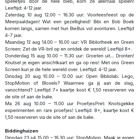
spelletjes door de hele bieb, kom ze allemaal spelen!
Leeftijd: 4-12 jaar.
Zaterdag 10 aug 12.00 – 16.30 uur: Voorleesfeest op de
Meerpaaldagen! Wat een gezelligheid! Bibi en Bob Boek
komen langs, samen met hun BieBus vol avonturen. Leeftijd
4-7 jaar.
Maandag 12 aug 14.00 – 16.00 uur: VR Bibliotheek en Green
Screen: Zet de VR-bril op en ontdek de wereld! Leeftijd 8+.
Donderdag 15 aug 10.00 – 11.30 uur: Groeten uit… Dronten!
Knutsel je eigen ansichtkaart en ga op reis! Met ons Green
Screen kun je de hele wereld over. Leeftijd: 4-12 jaar.
Dinsdag 20 aug 10.00 – 12.00 uur: Open Bibliolab. Lego,
StopMotion of Bloxels? Waarmee ga jij aan de slag,
vanochtend? Leeftijd 7+ kaartje kost € 1,50 reserveren via
de site of aan de balie.
Ma 26 aug 10.00 – 11.00 uur ProefjesPret: Knotsgekke
experimenten en rare proefjes! Leeftijd: 8+, kaartje kost €
1,50 reserveren via de site of aan de balie.
Biddinghuizen
Dinsdag 23 juli 15.00 – 16.30 uur: StopMotion. Maak je eigen