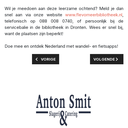
Wil je meedoen aan deze leerzame ochtend? Meld je dan
snel aan via onze website
www.flevomeerbibliotheek.nl
,
telefonisch op 088 008 0740, of persoonlijk bij de
servicebalie in de bibliotheek in Dronten. Wees er snel bij,
want de plaatsen zijn beperkt!
Doe mee en ontdek Nederland met wandel- en fietsapps!
VORIG ARTIKEL: VIER JE VAKANTIE IN FLEVOME
VOLGENDE ARTIKE
VORIGE
VOLGENDE