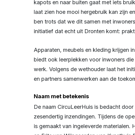
kapots en naar buiten gaat met iets brui
laat zien hoe mooi hergebruik kan zijn en
ben trots dat we dit samen met inwoners 
initiatief dat echt uit Dronten komt: pr
Apparaten, meubels en kleding krijgen in het centrum een tweede leven. Het gebouw 
biedt ook leerplekken voor inwoners die
werk. Volgens de wethouder laat het initi
en partners samenwerken aan de toekom
Naam met betekenis
De naam CircuLeerHuis is bedacht door inwoner Ernst Visscher en werd gekozen uit 
zesendertig inzendingen. Tijdens de ope
is gemaakt van ingeleverde materialen. 