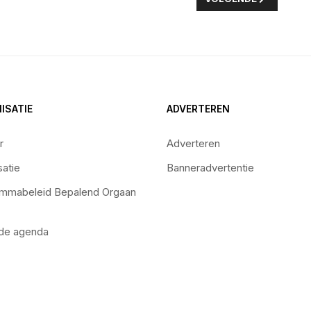
ISATIE
ADVERTEREN
r
Adverteren
satie
Banneradvertentie
mmabeleid Bepalend Orgaan
 de agenda