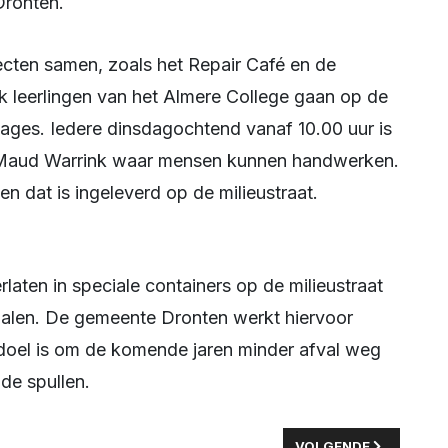
Dronten.
ok leerlingen van het Almere College gaan op de 
ages. Iedere dinsdagochtend vanaf 10.00 uur is 
n Maud Warrink waar mensen kunnen handwerken. 
n dat is ingeleverd op de milieustraat.
ialen. De gemeente Dronten werkt hiervoor 
doel is om de komende jaren minder afval weg 
de spullen.
ERHUIZING VAN HOORNAARNEST OP LANDGOED ROGGEBOTSTAETE
VOLGENDE ARTIKEL: 
VOLGENDE