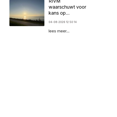
RIVM
waarschuwt voor
kans op
zomersmog door
04-08-2026 12:50:14
ozon
lees meer...