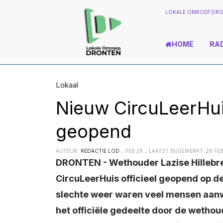
LOKALE OMROEP DRO
HOME
RA
Lokaal
Nieuw CircuLeerHuis
geopend
AUTEUR:
REDACTIE LOD
FEB 28
LAATST BIJGEWERKT: 28 FE
DRONTEN - Wethouder Lazise Hillebregt heeft zaterdagmiddag het nieuwe 
CircuLeerHuis officieel geopend op de
slechte weer waren veel mensen aanwez
het officiële gedeelte door de wethou