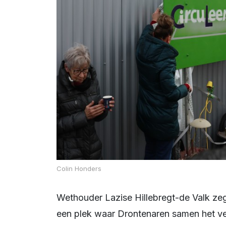
Colin Honders
Wethouder Lazise Hillebregt-de Valk zegt: “We openen niet zomaar een gebouw, maar 
een plek waar Drontenaren samen het ver