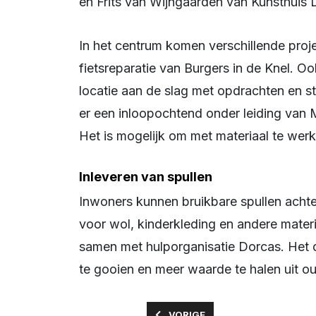
en Frits van Wijngaarden van Kunsthuis 
In het centrum komen verschillende projecten samen, zoals het Repair Café en de 
fietsreparatie van Burgers in de Knel. O
locatie aan de slag met opdrachten en st
er een inloopochtend onder leiding va
Het is mogelijk om met materiaal te werke
Inleveren van spullen
Inwoners kunnen bruikbare spullen achterlaten in speciale containers op de milieustraat 
voor wol, kinderkleding en andere mater
samen met hulporganisatie Dorcas. Het 
te gooien en meer waarde te halen uit ou
VORIG ARTIKEL: BIJZONDERE V
VORIGE