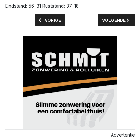
Eindstand: 56–31 Ruststand: 37–18
VORIG ARTIKEL: SPORTIEF SPEKTAKEL IN DRON
VOLGENDE ARTIK
VORIGE
VOLGENDE
Advertentie