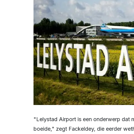
"Lelystad Airport is een onderwerp dat me al tijdens mijn eerdere werkzame leven
boeide," zegt Fackeldey, die eerder we