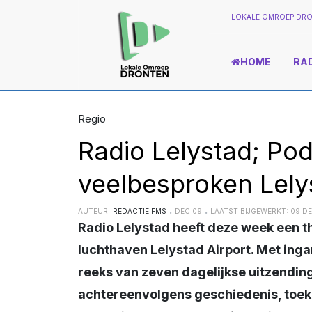
LOKALE OMROEP DRO
HOME
RA
Regio
Radio Lelystad; Po
veelbesproken Lely
AUTEUR:
REDACTIE FMS
DEC 09
LAATST BIJGEWERKT: 09 D
Radio Lelystad heeft deze week een themaweek en dat thema is de veelbesproken
luchthaven Lelystad Airport. Met i
reeks van zeven dagelijkse uitzendi
achtereenvolgens geschiedenis, toek