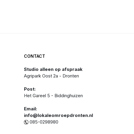
MIJNSTJANSDAL PROMOTIEWEEK: DIGITAAL AANMELDEN HEEFT V
CONTACT
Studio alleen op afspraak
Agripark Oost 2a - Dronten
Post:
Het Gareel 5 - Biddinghuizen
Email:
info@lokaleomroepdronten.nl
085-0298980