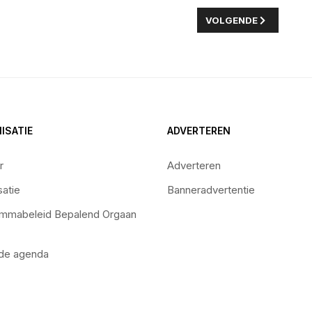
EDER PEUTEROPVANG+ IN ZEEWOLDE
VOLGENDE ARTIKEL: 
VOLGENDE
ISATIE
ADVERTEREN
r
Adverteren
satie
Banneradvertentie
mmabeleid Bepalend Orgaan
 de agenda