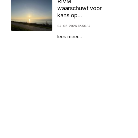
RIVM
waarschuwt voor
kans op
zomersmog door
04-08-2026 12:50:14
ozon
lees meer...