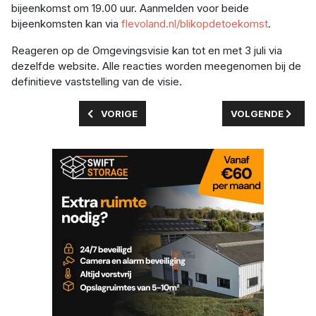
bijeenkomst om 19.00 uur. Aanmelden voor beide
bijeenkomsten kan via
flevoland.nl/blikopdetoekomst
.
Reageren op de Omgevingsvisie kan tot en met 3 juli via
dezelfde website. Alle reacties worden meegenomen bij de
definitieve vaststelling van de visie.
VORIG ARTIKEL: KINDERAMBASSADEUR VAN DE 
VOLGENDE ARTIK
VORIGE
VOLGENDE