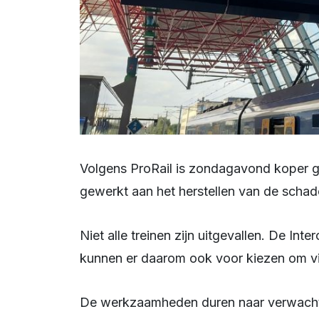
Volgens ProRail is zondagavond koper gestolen van de brug. Sindsdien wordt er
gewerkt aan het herstellen van de schad
Niet alle treinen zijn uitgevallen. De Intercity’s rijden nog wel. Reizigers vanuit Dronten
kunnen er daarom ook voor kiezen om via
De werkzaamheden duren naar verwachti