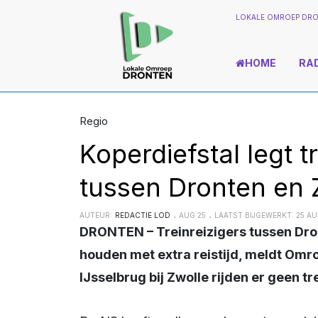
LOKALE OMROEP DRO
HOME
RA
Regio
Koperdiefstal legt t
tussen Dronten en 
AUTEUR:
REDACTIE LOD
AUG 25
LAATST BIJGEWERKT: 25 A
DRONTEN – Treinreizigers tussen Dronten en Zwolle moeten maandag rekening
houden met extra reistijd, meldt Omro
IJsselbrug bij Zwolle rijden er geen 