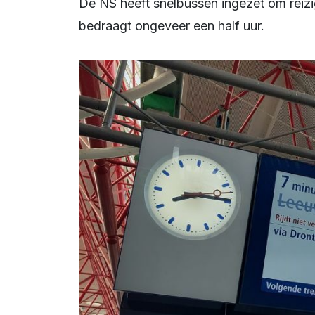
De NS heeft snelbussen ingezet om reizigers op dat traject te vervoeren. De vertraging
bedraagt ongeveer een half uur.