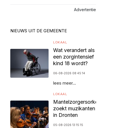
Advertentie
NIEUWS UIT DE GEMEENTE
LOKAAL
Wat verandert als
een zorgintensief
kind 18 wordt?
06-08-2026 08:45:14
lees meer...
LOKAAL
Mantelzorgersorkest
zoekt muzikanten
in Dronten
05-08-2026 13:15:15