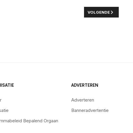
IALAND TOONT TOEKOMST BATAVIA MET INSPIRERENDE IDEEËN
VOLGENDE ARTIKEL: 
VOLGENDE
ISATIE
ADVERTEREN
r
Adverteren
satie
Banneradvertentie
mmabeleid Bepalend Orgaan