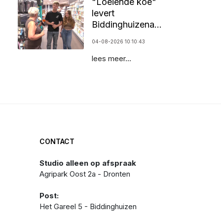
"Loeiende koe"
levert
AVIODROME NU OOK TE BEWONDEREN OP DE TAST OF IN GEBAREN
Biddinghuizenaar
25.000 euro op
04-08-2026 10:10:43
lees meer...
CONTACT
Studio alleen op afspraak
Agripark Oost 2a - Dronten
Post:
Het Gareel 5 - Biddinghuizen