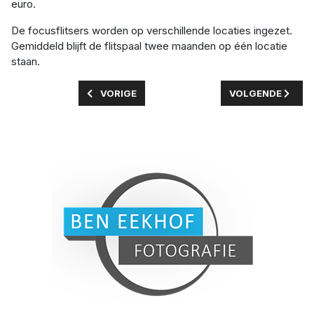
euro.
De focusflitsers worden op verschillende locaties ingezet.
Gemiddeld blijft de flitspaal twee maanden op één locatie
staan.
VORIG ARTIKEL: JARA (17) TROTSEERT WINDST
VOLGENDE ARTIKE
VORIGE
VOLGENDE