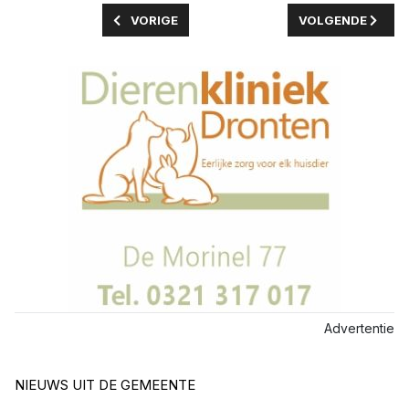
VORIG ARTIKEL: GEMEENTE DRONTEN KLAAR V
VOLGENDE ARTIKE
VORIGE
VOLGENDE
Advertentie
NIEUWS UIT DE GEMEENTE