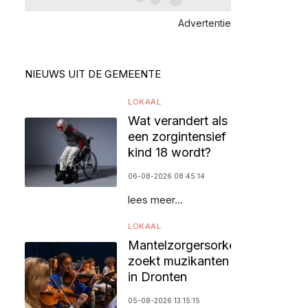
Advertentie
NIEUWS UIT DE GEMEENTE
LOKAAL
Wat verandert als
een zorgintensief
kind 18 wordt?
06-08-2026 08:45:14
lees meer...
LOKAAL
Mantelzorgersorkest
zoekt muzikanten
in Dronten
05-08-2026 13:15:15