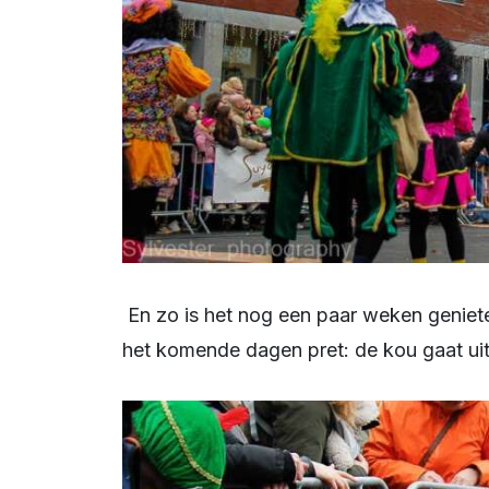
En zo is het nog een paar weken genieten van dit prachtige feest. En voor de pieten is
het komende dagen pret: de kou gaat uit 