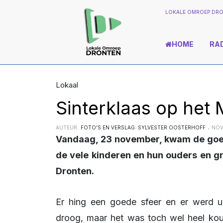
LOKALE OMROEP DRO
HOME
RA
Lokaal
Sinterklaas op het 
AUTEUR:
FOTO'S EN VERSLAG: SYLVESTER OOSTERHOFF
NOV
Vandaag, 23 november, kwam de goedheiligman met een groot gevolg aan pieten
de vele kinderen en hun ouders en g
Dronten.
Er hing een goede sfeer en er werd uit volle borst meegezongen. Gelukkig was het
droog, maar het was toch wel heel kou