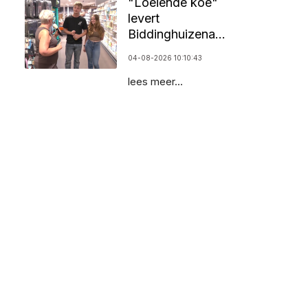
"Loeiende koe"
levert
Biddinghuizenaar
25.000 euro op
04-08-2026 10:10:43
lees meer...