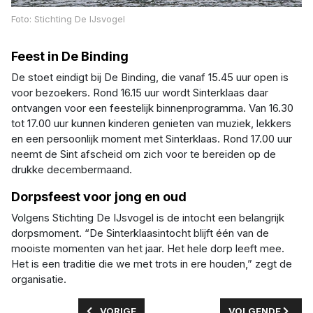
Foto: Stichting De IJsvogel
Feest in De Binding
De stoet eindigt bij De Binding, die vanaf 15.45 uur open is
voor bezoekers. Rond 16.15 uur wordt Sinterklaas daar
ontvangen voor een feestelijk binnenprogramma. Van 16.30
tot 17.00 uur kunnen kinderen genieten van muziek, lekkers
en een persoonlijk moment met Sinterklaas. Rond 17.00 uur
neemt de Sint afscheid om zich voor te bereiden op de
drukke decembermaand.
Dorpsfeest voor jong en oud
Volgens Stichting De IJsvogel is de intocht een belangrijk
dorpsmoment. “De Sinterklaasintocht blijft één van de
mooiste momenten van het jaar. Het hele dorp leeft mee.
Het is een traditie die we met trots in ere houden,” zegt de
organisatie.
VORIG ARTIKEL: NIEUW KINDCENTRUM KOMT 
VOLGENDE ARTIK
VORIGE
VOLGENDE