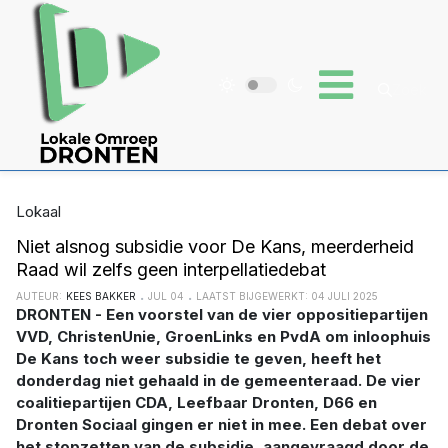
Lokaal
Niet alsnog subsidie voor De Kans, meerderheid
Raad wil zelfs geen interpellatiedebat
AUTEUR:
KEES BAKKER
JUL 04
LAATST BIJGEWERKT: 04 JULI 2025
DRONTEN - Een voorstel van de vier oppositiepartijen
VVD, ChristenUnie, GroenLinks en PvdA om inloophuis
De Kans toch weer subsidie te geven, heeft het
donderdag niet gehaald in de gemeenteraad. De vier
coalitiepartijen CDA, Leefbaar Dronten, D66 en
Dronten Sociaal gingen er niet in mee. Een debat over
het stopzetten van de subsidie, aangevraagd door de