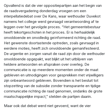
Opvallend is dat de vier oppositiepartijen aan het begin van
de raadsvergadering donderdag vroegen om een
interpellatiedebat over De Kans, waar wethouder Duvekot
namens het college werd gevraagd verantwoording af te
leggen over het gevolgde proces. “Het gemeentebestuur
heeft tekortgeschoten in het proces. Er is herhaaldelijk
onvoldoende en onvolledig geïnformeerd richting de raad.
Het gewenste doortastende optreden, zoals gevraagd in
eerdere moties, heeft zich onvoldoende gemanifesteerd.
De urgentie en zorgen vanuit de raad zijn door de wethouder
onvoldoende opgepakt, wat blijkt uit het uitblijven van
heldere antwoorden en afspraken over overleg. De
communicatie is op meerdere momenten onder de maat
gebleven en uitnodigingen voor gesprekken met vrijwilligers
zijn onbeantwoord gebleven. Bovendien is het besluit tot
stopzetting van de subsidie zonder transparante en tijdige
communicatie richting de raad genomen, ondanks de grote
maatschappelijke impact,” stelden de partijen daarin.
Maar ook dat debat werd niet gevoerd, want de vier