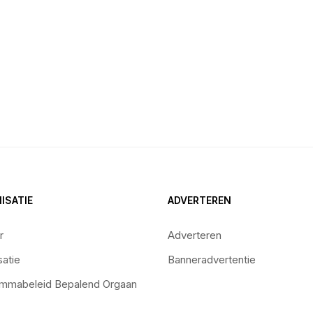
ISATIE
ADVERTEREN
r
Adverteren
satie
Banneradvertentie
mmabeleid Bepalend Orgaan