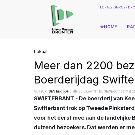
LOKALE OMROEP DRO
HOME
RA
Lokaal
Meer dan 2200 bez
Boerderijdag Swifte
AUTEUR:
BEN EEKHOF
MEI 26
LAATST BIJGEWERKT: 26 MEI 2
SWIFTERBANT - De boerderij van Kees en Eline Lekkerkerk aan de Tarpanweg in
Swifterbant trok op Tweede Pinksterd
voor het eerst mee aan de landelijke
duizend bezoekers. Dat werden er me