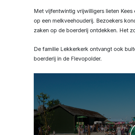
Met vijfentwintig vrijwilligers lieten Kees en Eline bezoekers kennismaken met het leven
op een melkveehouderij. Bezoekers kond
zaken op de boerderij ontdekken. Het z
De familie Lekkerkerk ontvangt ook buiten de Boerderijdag regelmatig bezoekers op hun
boerderij in de Flevopolder.