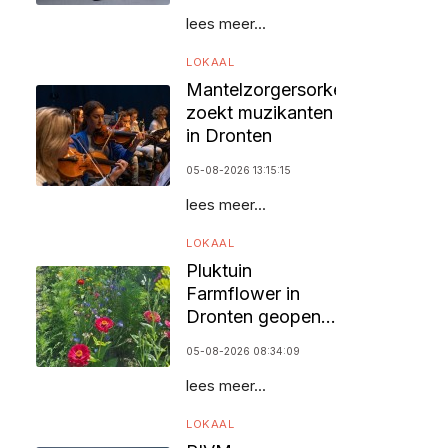
lees meer...
LOKAAL
Mantelzorgersorkest
zoekt muzikanten
in Dronten
05-08-2026 13:15:15
lees meer...
LOKAAL
OVDD VINDT NIEUW BESTUURSLID NA ONZEKERE PERIODE
Pluktuin
Farmflower in
Dronten geopend
voor bezoekers
05-08-2026 08:34:09
lees meer...
LOKAAL