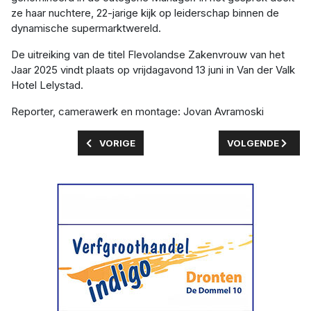
ze haar nuchtere, 22-jarige kijk op leiderschap binnen de
dynamische supermarktwereld.
De uitreiking van de titel Flevolandse Zakenvrouw van het
Jaar 2025 vindt plaats op vrijdagavond 13 juni in Van der Valk
Hotel Lelystad.
Reporter, camerawerk en montage: Jovan Avramoski
VORIG ARTIKEL: GEMEENTERAAD SCHIET MEERP
VOLGENDE ARTIK
VORIGE
VOLGENDE