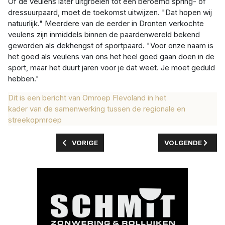
Of de veulens later uitgroeien tot een beroemd spring- of
dressuurpaard, moet de toekomst uitwijzen. "Dat hopen wij
natuurlijk." Meerdere van de eerder in Dronten verkochte
veulens zijn inmiddels binnen de paardenwereld bekend
geworden als dekhengst of sportpaard. "Voor onze naam is
het goed als veulens van ons het heel goed gaan doen in de
sport, maar het duurt jaren voor je dat weet. Je moet geduld
hebben."
Dit is een bericht van Omroep Flevoland in het
kader van de samenwerking tussen de regionale en
streekopmroep
VORIG ARTIKEL: ELKE VRIJDAG BAKKIE DOEN B
VOLGENDE ARTIK
VORIGE
VOLGENDE