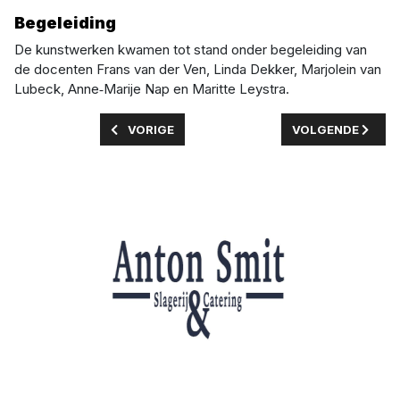
Begeleiding
De kunstwerken kwamen tot stand onder begeleiding van
de docenten Frans van der Ven, Linda Dekker, Marjolein van
Lubeck, Anne‑Marije Nap en Maritte Leystra.
VORIG ARTIKEL: GGD ONDERZOEKT OPNIEUW 
VOLGENDE ARTIK
VORIGE
VOLGENDE