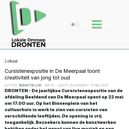
Lokaal
Cursistenexpositie in De Meerpaal toont
creativiteit van jong tot oud
AUTEUR:
REDACTIE LOD
MEI 14
LAATST BIJGEWERKT: 14 MEI 2026
DRONTEN - De jaarlijkse Cursistenexpositie van de
afdeling Beeldend van De Meerpaal opent op 22 mei
om 17.00 uur. Op het Binnenplein van het
cultuurhuis is werk te zien van cursisten van
verschillende leeftijden. De opening is vrij
toegankelijk. Bezoekers kunnen de kunstwerken
bekijken onder het genot van live muziek en een