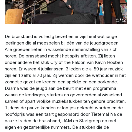
De brassband is volledig bezet en er zijn heel wat jonge
leerlingen die al meespelen bij één van de jeugdgroepen.
Alle groepen lieten in wisselende samenstelling van zich
horen. De brassband mocht het spits afbijten. Zij lieten
onder andere het stuk Cry of the Falcon van Kevin Houben
horen. Er waren 4 jubilarissen, 3 leden die al 50 jaar muziek
zijn en 1 zelfs al 70 jaar. Zij werden door de wethouder in het
zonnetje gezet en kregen een speldje en een oorkonde.
Daarna was de jeugd aan de beurt met een programma
waarin de leerlingen, starters en gevorderden afwisselend
samen of apart vrolijke muziekstukken ten gehore brachten.
Tijdens de pauze konden er lootjes gekocht worden en de
hoofdprijs was een taart gesponsord door Tietema! Na de
pauze traden de brassband, JAM en Startgroep op met
eigen en gezamenlijke nummers. De stukken die de