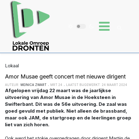
Lokaal
Amor Musae geeft concert met nieuwe dirigent
AUTEUR:
MEINICA ZWART
MRT 24
LAATST BIJGEWERKT: 24 MAART 2024
Afgelopen vrijdag 22 maart was de jaarlijkse
uitvoering van Amor Musae in de Hoeksteen in
Swifterbant. Dit was de 56e uitvoering. De zaal was
goed gevuld met publiek. Niet alleen de brassband,
maar ook JAM, de startgroep en de leerlingen groep
liet van zich horen.
Ook werd het stokje overgedragen door dirigent Martijn de