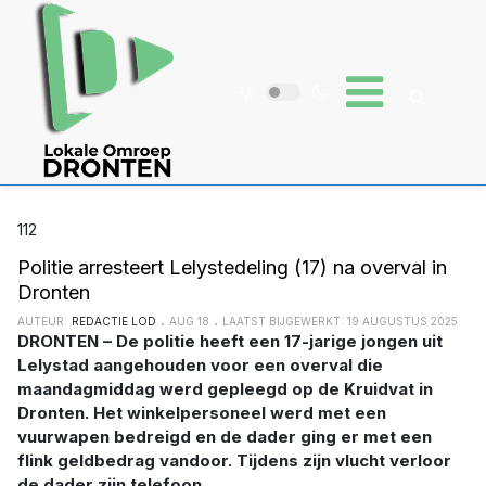
112
Politie arresteert Lelystedeling (17) na overval in
Dronten
AUTEUR:
REDACTIE LOD
AUG 18
LAATST BIJGEWERKT: 19 AUGUSTUS 2025
DRONTEN – De politie heeft een 17-jarige jongen uit
Lelystad aangehouden voor een overval die
maandagmiddag werd gepleegd op de Kruidvat in
Dronten. Het winkelpersoneel werd met een
vuurwapen bedreigd en de dader ging er met een
flink geldbedrag vandoor. Tijdens zijn vlucht verloor
de dader zijn telefoon.