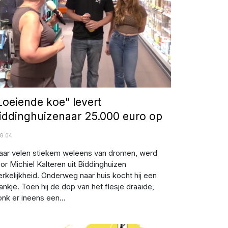
Loeiende koe" levert
iddinghuizenaar 25.000 euro op
G 04
ar velen stiekem weleens van dromen, werd
or Michiel Kalteren uit Biddinghuizen
rkelijkheid. Onderweg naar huis kocht hij een
ankje. Toen hij de dop van het flesje draaide,
onk er ineens een...