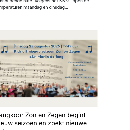
nhoudende hitte. Volgens het KNMI lopen de
mperaturen maandag en dinsdag...
beelding: Zon en Zegen
angkoor Zon en Zegen begint
ieuw seizoen en zoekt nieuwe