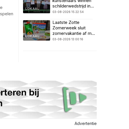
kunstenaars winnen
schilderwedstrijd in
te
LOKAAL
SuyderSee
03-08-2026 15:22:54
espelen
Laatste Zotte
Zomerweek sluit
zomervakantie af met
LOKAAL
spel, techniek en
03-08-2026 13:00:16
muziek
Advertentie