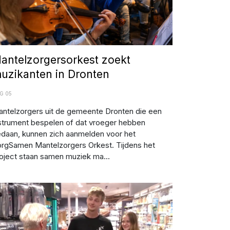
antelzorgersorkest zoekt
uzikanten in Dronten
G 05
ntelzorgers uit de gemeente Dronten die een
strument bespelen of dat vroeger hebben
daan, kunnen zich aanmelden voor het
rgSamen Mantelzorgers Orkest. Tijdens het
oject staan samen muziek ma...
oeiende koe" levert Biddinghuizenaar 25.000 euro op