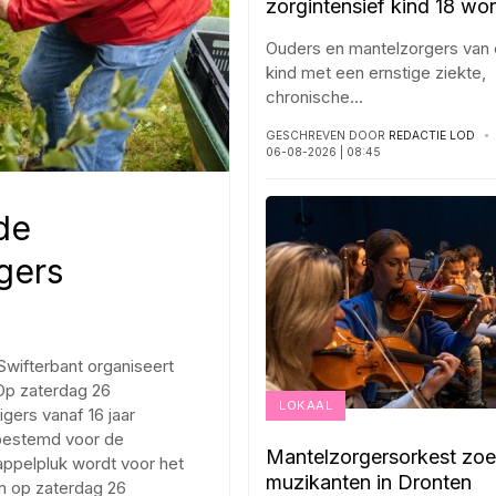
zorgintensief kind 18 wo
Ouders en mantelzorgers van
kind met een ernstige ziekte,
chronische
...
GESCHREVEN DOOR
REDACTIE LOD
06-08-2026 | 08:45
de
igers
wifterbant organiseert
 Op zaterdag 26
LOKAAL
igers vanaf 16 jaar
 bestemd voor de
Mantelzorgersorkest zoe
ppelpluk wordt voor het
muzikanten in Dronten
en op zaterdag 26