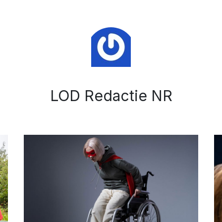
LOD Redactie NR
Afbeelding: De Meerpaal
Af