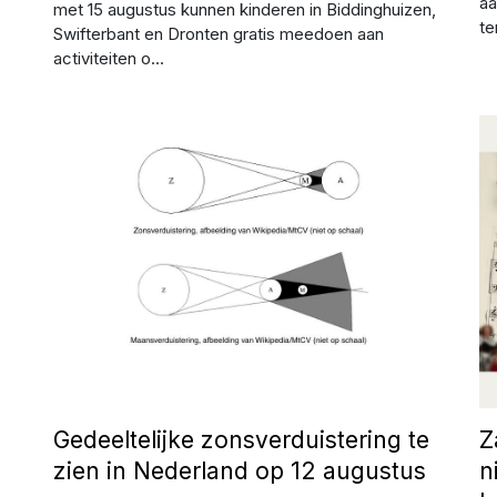
aa
met 15 augustus kunnen kinderen in Biddinghuizen,
te
Swifterbant en Dronten gratis meedoen aan
activiteiten o...
Afbeelding: Erik Bellaard - Wikipedia
Af
:
Gedeeltelijke zonsverduistering te
Z
zien in Nederland op 12 augustus
n