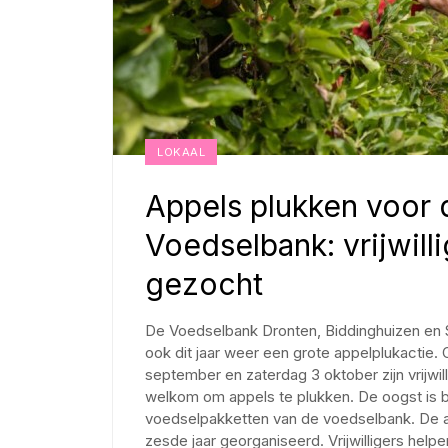
LOKAAL
Appels plukken voor 
Voedselbank: vrijwill
gezocht
De Voedselbank Dronten, Biddinghuizen en S
ook dit jaar weer een grote appelplukactie.
september en zaterdag 3 oktober zijn vrijwill
welkom om appels te plukken. De oogst is
voedselpakketten van de voedselbank. De a
zesde jaar georganiseerd. Vrijwilligers help