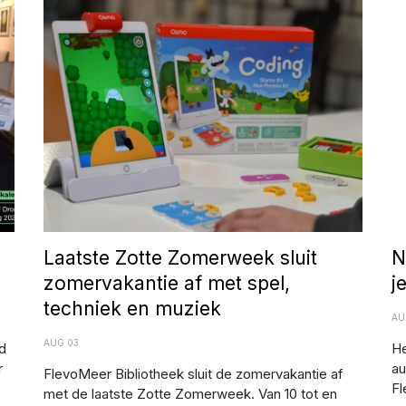
Afbeelding: Flevomeer bibliotheek
Na
de
Laatste Zotte Zomerweek sluit
N
zomervakantie af met spel,
j
techniek en muziek
AU
AUG 03
d
He
r
au
FlevoMeer Bibliotheek sluit de zomervakantie af
Fl
met de laatste Zotte Zomerweek. Van 10 tot en