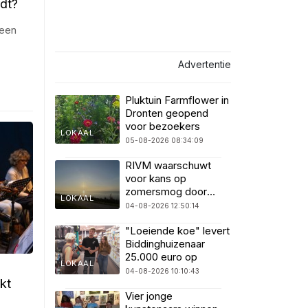
rdt?
 een
Advertentie
Pluktuin Farmflower in
Dronten geopend
voor bezoekers
LOKAAL
05-08-2026 08:34:09
RIVM waarschuwt
voor kans op
zomersmog door
LOKAAL
ozon
04-08-2026 12:50:14
"Loeiende koe" levert
Biddinghuizenaar
25.000 euro op
LOKAAL
04-08-2026 10:10:43
kt
Vier jonge