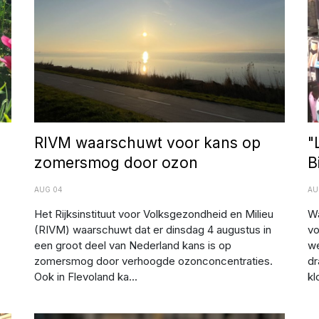
RIVM waarschuwt voor kans op
"
zomersmog door ozon
B
AUG 04
AU
Het Rijksinstituut voor Volksgezondheid en Milieu
Wa
(RIVM) waarschuwt dat er dinsdag 4 augustus in
vo
een groot deel van Nederland kans is op
we
zomersmog door verhoogde ozonconcentraties.
dr
Ook in Flevoland ka...
kl