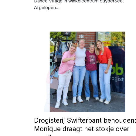
Dance Village in winkelcentrum SuyderSee.
Afgelopen...
Afbeelding: Facebook - Drogisterij Monique
Drogisterij Swifterbant behouden
Monique draagt het stokje over