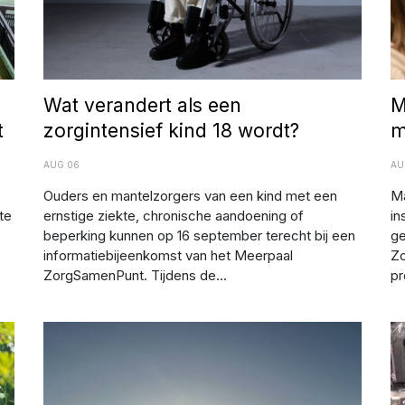
Wat verandert als een
M
t
zorgintensief kind 18 wordt?
m
AUG 06
AU
Ouders en mantelzorgers van een kind met een
Ma
te
ernstige ziekte, chronische aandoening of
in
beperking kunnen op 16 september terecht bij een
ge
informatiebijeenkomst van het Meerpaal
Zo
ZorgSamenPunt. Tijdens de...
pr
RIVM waarschuwt voor kans op zomersmog door ozon
"L