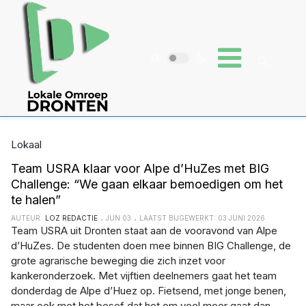
Lokaal
Team USRA klaar voor Alpe d’HuZes met BIG
Challenge: “We gaan elkaar bemoedigen om het
te halen”
AUTEUR:
LOZ REDACTIE
JUN 03
LAATST BIJGEWERKT: 03 JUNI 2026
Team USRA uit Dronten staat aan de vooravond van Alpe
d’HuZes. De studenten doen mee binnen BIG Challenge, de
grote agrarische beweging die zich inzet voor
kankeronderzoek. Met vijftien deelnemers gaat het team
donderdag de Alpe d’Huez op. Fietsend, met jonge benen,
maar ook met het besef dat het om veel meer gaat dan