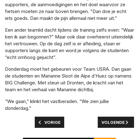
supporters, de aanmoedigingen en het doel waarvoor ze
fietsen moeten ze naar boven brengen. “Dan doe je echt
iets goeds. Dan maakt de pijn allemaal niet meer uit.”
Een ander teamlid dacht tijdens de training zelfs even: “Waar
ben ik aan begonnen?” Maar ook daar overheerst uiteindelijk
het vertrouwen. Op de dag zelf is er afleiding, staan er
supporters langs de kant en word je volgens de studenten
“echt omhoog gejuicht”.
Donderdag moet het gebeuren voor Team USRA. Dan gaan
de studenten en Marianne Sloot de Alpe d’Huez op namens
BIG Challenge. Met steun uit Dronten, de kracht van het
team en het verhaal van Marianne dichtbij.
“We gaan,” klinkt het vastberaden. “We zien jullie
donderdag.”
VORIG ARTIKEL: BIG CHALLENGE MAAKT TUSS
VOLGENDE ARTIKE
VORIGE
VOLGENDE