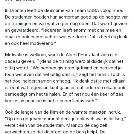
In Dronten leeft de deelname van Team USRA volop mee.
De studenten houden hun achterban goed op de hoogte van
de trainingen en van wat ze per dag doen. Dat wordt gezien
en gewaardeerd. “Iedereen leeft enorm met ons mee en
staat er ook enorm achter wat we doen. Dat is heel erg leuk
en ook heel motiverend.”
Motivatie is welkom, want de Alpe d’Huez laat zich niet
cadeau geven. Tijdens de training werd al duidelijk dat het
pittig wordt. “We hebben gisteren getraind en dan voel je
toch wel even dat het pittig steil is,” zegt het team. Toch is
het doel helder: samen omhoog. “Ik denk dat je met elkaar
er echt wat tegenaan kunt gaan en dat iedereen elkaar ook
bemoedigt om het te halen. En of het nou één keer of zes
keer is, in principe is het al superfantastisch.”
Ook de lengte van de klim en de warmte maakten indruk.
“Op een gegeven moment denk je ook wel: wat is dit lang,”
vertelt één van de studenten. Maar op de dag zelf
verwachten ze dat de sfeer op de berg helpt. De